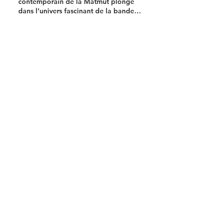
contemporain de la Matmut plonge
dans l’univers fascinant de la bande
dessinée de science-fiction
Actu Rouen
10 juin
3 min de lecture
1
/
123
Newsletter 100% 
musique !
Chaque mois recevez votre 
concentré d'info musicale ! 
Email
*
S'abonner
Oui, abonnez-moi à votre 