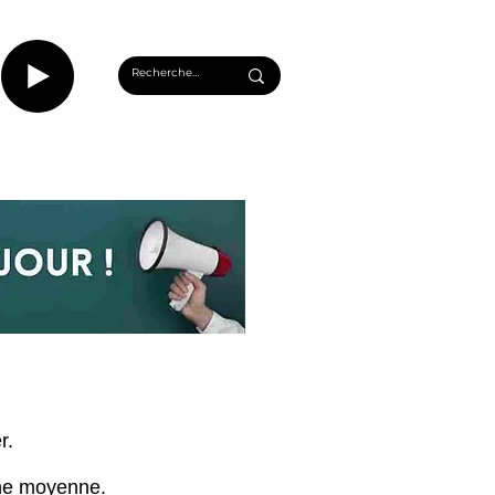
CASTS
INFOS ROUEN
PLUS...
r.
 une moyenne.