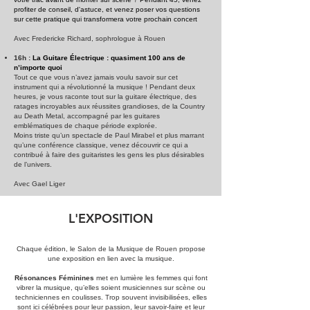
profiter de conseil, d'astuce, et venez poser vos questions
sur cette pratique qui transformera votre prochain concert
Avec Fredericke Richard, sophrologue à Rouen
16h :
La Guitare Électrique : quasiment 100 ans de
n’importe quoi
Tout ce que vous n’avez jamais voulu savoir sur cet
instrument qui a révolutionné la musique ! Pendant deux
heures, je vous raconte tout sur la guitare électrique, des
ratages incroyables aux réussites grandioses, de la Country
au Death Metal, accompagné par les guitares
emblématiques de chaque période explorée.
Moins triste qu’un spectacle de Paul Mirabel et plus marrant
qu’une conférence classique, venez découvrir ce qui a
contribué à faire des guitaristes les gens les plus désirables
de l’univers.
Avec Gael Liger
L'EXPOSITION​
Chaque édition, le Salon de la Musique de Rouen propose
une exposition en lien avec la musique.
Résonances Féminines
met en lumière les femmes qui font
vibrer la musique, qu’elles soient musiciennes sur scène ou
techniciennes en coulisses. Trop souvent invisibilisées, elles
sont ici célébrées pour leur passion, leur savoir-faire et leur