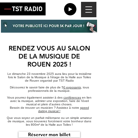
RENDEZ VOUS AU SALON
DE LA MUSIQUE DE
ROUEN 2025 !
Le dimanche 23 novembre 2025 aura lieu pour la troisième
fois le Salon de la Musique à l'étage de la Halle aux Toiles
de Rouen organisé par TST Radio
Découvrez le savoir faire de plus de
5
0 exposants
, tous
professionnels de la musique.
Vous pourrez également assister à des
conférences
en lien
avec la musique, admirer une exposition, faire de l'éveil
musical et plein d'autres choses.
Besoin de trouver un musicien ? Assistez à notre
speed
dating musical !
Que vous soyez un parfait mélomane ou un simple amateur
de musique, vous trouverez forcément votre bonheur dans
les 800m² de la Halle aux Toiles !
Réserver mon billet