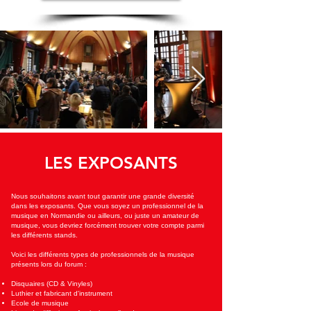
LES EXPOSANTS
Nous souhaitons avant tout garantir une grande diversité
dans les exposants. Que vous soyez un professionnel de la
musique en Normandie ou ailleurs, ou juste un amateur de
musique, vous devriez forcément trouver votre compte parmi
les différents stands.
Voici les différents types de professionnels de la musique
présents lors du forum :
Disquaires (CD & Vinyles)
Luthier et fabricant d'instrument
Ecole de musique