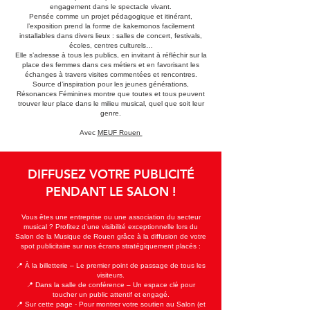
engagement dans le spectacle vivant.
Pensée comme un projet pédagogique et itinérant,
l’exposition prend la forme de kakemonos facilement
installables dans divers lieux : salles de concert, festivals,
écoles, centres culturels…
Elle s’adresse à tous les publics, en invitant à réfléchir sur la
place des femmes dans ces métiers et en favorisant les
échanges à travers visites commentées et rencontres.
Source d’inspiration pour les jeunes générations,
Résonances Féminines montre que toutes et tous peuvent
trouver leur place dans le milieu musical, quel que soit leur
genre.
Avec
MEUF Rouen
DIFFUSEZ VOTRE PUBLICITÉ
PENDANT LE SALON !
Vous êtes une entreprise ou une association du secteur
musical ? Profitez d’une visibilité exceptionnelle lors du
Salon de la Musique de Rouen grâce à la diffusion de votre
spot publicitaire sur nos écrans stratégiquement placés :
📍 À la billetterie – Le premier point de passage de tous les
visiteurs.
📍 Dans la salle de conférence – Un espace clé pour
toucher un public attentif et engagé.
📍 Sur cette page - Pour montrer votre soutien au Salon (et