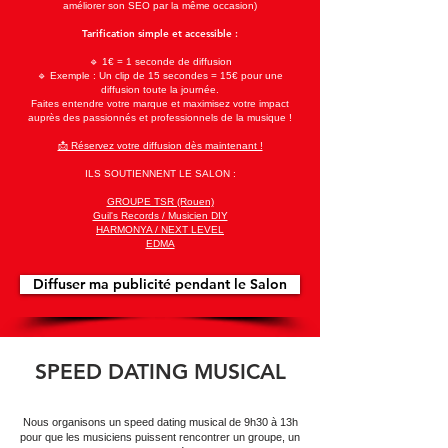
améliorer son SEO par la même occasion)
Tarification simple et accessible :
🔹 1€ = 1 seconde de diffusion
🔹 Exemple : Un clip de 15 secondes = 15€ pour une
diffusion toute la journée.
Faites entendre votre marque et maximisez votre impact
auprès des passionnés et professionnels de la musique !
📩 Réservez votre diffusion dès maintenant !
ILS SOUTIENNENT LE SALON :
GROUPE TSR (Rouen)
Guil's Records / Musicien DIY
HARMONYA / NEXT LEVEL
EDMA
Diffuser ma publicité pendant le Salon
SPEED DATING MUSICAL​
Nous organisons un speed dating musical de 9h30 à 13h
pour que les musiciens puissent rencontrer un groupe, un