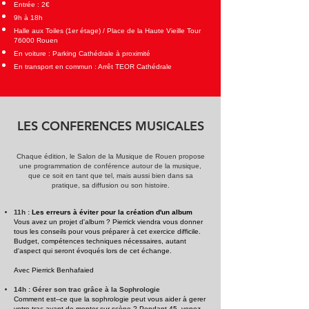
Entrée : 2€
9h à 18h
Halle aux Toiles (1er étage) / Place de la Haute Vieille Tour
76000 Rouen
En voiture : Parking Cathédrale à proximité
En transport en commun : Arrêt TEOR Cathédrale
LES CONFERENCES MUSICALES​
Chaque édition, le Salon de la Musique de Rouen propose
une programmation de conférence autour de la musique,
que ce soit en tant que tel, mais aussi bien dans sa
pratique, sa diffusion ou son histoire.
11h :
Les erreurs à éviter pour la création d'un album
Vous avez un projet d'album ? Pierrick viendra vous donner
tous les conseils pour vous préparer à cet exercice difficile.
Budget, compétences techniques nécessaires, autant
d'aspect qui seront évoqués lors de cet échange.
A
vec
Pierrick Benhafaied
14h : Gérer son trac grâce à la Sophrologie
Comment est--ce que la sophrologie peut vous aider à gerer
votre trac avant de monter sur scène ? Pendant 45, venez