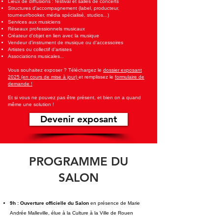
Lieux de diffusions : festival et salles de concerts
Structures d'accompagnement (label, producteur,
tourneur/booker, média spécialisé, studios...)
Services aux musiciens
Réseaux professionnels musicaux
Créateur d'objet en lien avec la musique
Vendeur d'instrument de musique ou d'accessoires
Artistes ou collectif d'artistes
Associations musicales...
Vous souhaitez exposer ? Téléchargez le
dossier exposant
2025 (en cours de mise à jour)
et remplissez le
formulaire de
demande !
Et si vous ne pouvez pas être présent, et bien on a quand
même une solution !
Devenir exposant
PROGRAMME DU
SALON
9h : Ouverture officielle du Salon
en présence de Marie
Andrée Malleville, élue à la Culture à la Ville de Rouen