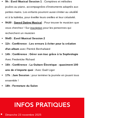
9h : Eveil Musical Session 1
: Comptines et mélodies
jouées au piano, accompagnées d’instruments adaptés aux
petites mains. Les enfants pourront aussi s’initier au ukulélé
et à la kalimba, pour éveiller leurs oreilles et leur créativité.
9h30 :
Speed Dating Musical
: Pour trouver le musicien que
vous cherchez ! Sur
inscription
pour les personnes qui
recherchent un musicien
9h45 : Eveil Musical Session 2
11h : Conférence : Les erreurs à éviter pour la création
d'un album
avec
Pierrick Benhafaied
14h : Conférence : Gérer son trac grâce à la Sophrologie
Avec Fredericke Richard
16h : Conférence : La Guitare Électrique : quasiment 100
ans de n’importe quoi
: Avec Gaël Liger
17h : Jam Session :
pour terminer la journée en jouant tous
ensemble !
18h : Fermeture du Salon
INFOS PRATIQUES
Dimanche 23 novembre 2025