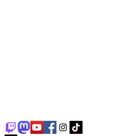
Météo à Rouen
|
Trafic à Rouen
|
Concerts à Rouen
|
Evénements à
Rouen