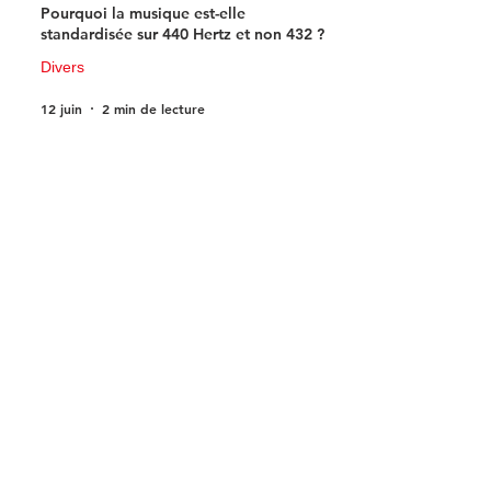
Pourquoi la musique est-elle
standardisée sur 440 Hertz et non 432 ?
Divers
12 juin
2 min de lecture
10 anecdotes sur Shakira : 10 faits
étonnants sur la star aux 95 millions de
disques vendus
Actu musicale
11 juin
4 min de lecture
Près de Rouen : le Centre d’art
contemporain de la Matmut plonge
dans l’univers fascinant de la bande
dessinée de science-fiction
Actu Rouen
10 juin
3 min de lecture
1
/
123