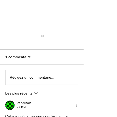
1 commentaire
Une carte « musicale »
Paris La Défens
Rédigez un commentaire...
parfaitement insolite !
changera de nom
du 1er juillet
Les plus récents
Pandrhola
27 févr.
Calm is only a passing courtesy in the 