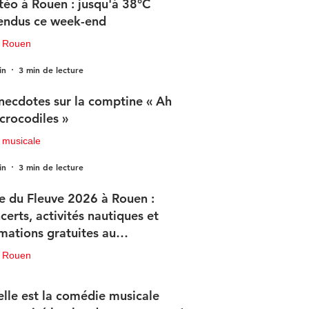
éo à Rouen : jusqu'à 38°C
endus ce week-end
u Rouen
in
3 min de lecture
necdotes sur la comptine « Ah
 crocodiles »
 musicale
in
3 min de lecture
e du Fleuve 2026 à Rouen :
certs, activités nautiques et
mations gratuites au
ogramme
u Rouen
in
3 min de lecture
lle est la comédie musicale