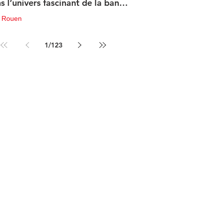
s l’univers fascinant de la bande
sinée de science-fiction
u Rouen
in
3 min de lecture
1
/
123