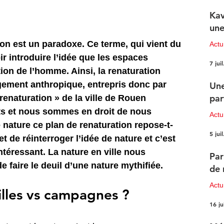
Kav
une
tion est un paradoxe. Ce terme, qui vient du 
Actu
r introduire l’idée que les espaces 
7 juil
tion de l’homme. Ainsi, la renaturation 
gement anthropique, entrepris donc par 
Une
par
renaturation » de la ville de Rouen 
ts et nous sommes en droit de nous 
Actu
 nature ce plan de renaturation repose-t-
5 juil
et de réinterroger l’idée de nature et c’est 
intéressant. La nature en ville nous 
Par
e faire le deuil d’une nature mythifiée.
de 
Actu
villes vs campagnes ?
16 ju