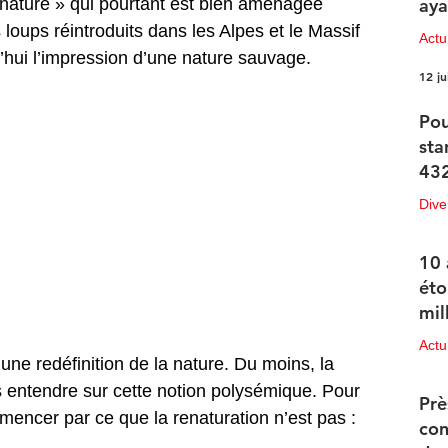
 nature » qui pourtant est bien aménagée 
aya
loups réintroduits dans les Alpes et le Massif 
Actu
’hui l’impression d’une nature sauvage. 
12 ju
Pou
sta
432
Dive
12 ju
10 
éto
mil
Actu
ne redéfinition de la nature. Du moins, la 
11 ju
s entendre sur cette notion polysémique. Pour 
Prè
mencer par ce que la renaturation n’est pas : 
con