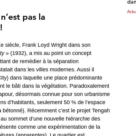
dan
des
Act
n’est pas la 
10 ju
!
e siècle, Frank Loyd Wright dans son 
ty 
» (1932), a mis au point un concept 
tant de remédier à la séparation 
atait dans les villes modernes. Aussi il 
City) dans laquelle une place prédominante 
ant le bâti dans la végétation. Paradoxalement 
ngapour, désormais connue pour son urbanisme 
ons d’habitants, seulement 50 % de l’espace 
là bétonné). Récemment c’est le projet Tengah 
r au sommet d’une nouvelle hiérarchie des 
 présente comme une expérimentation de la 
voitures (apparentes). Le quartier est 