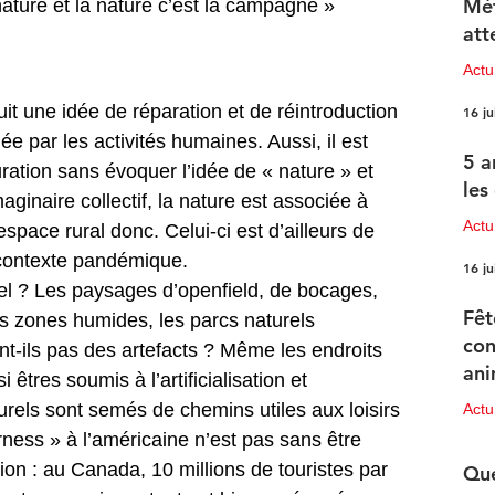
Mét
nature et la nature c’est la campagne » 
att
Act
it une idée de réparation et de réintroduction 
16 ju
e par les activités humaines. Aussi, il est 
5 a
ration sans évoquer l’idée de « nature » et 
les
aginaire collectif, la nature est associée à 
Actu
’espace rural donc. Celui-ci est d’ailleurs de 
 contexte pandémique. 
16 ju
urel ? Les paysages d’openfield, de bocages, 
Fêt
les zones humides, les parcs naturels 
con
nt-ils pas des artefacts ? Même les endroits 
ani
êtres soumis à l’artificialisation et 
pr
turels sont semés de chemins utiles aux loisirs 
Act
ness » à l’américaine n’est pas sans être 
15 ju
tion : au Canada, 10 millions de touristes par 
Que