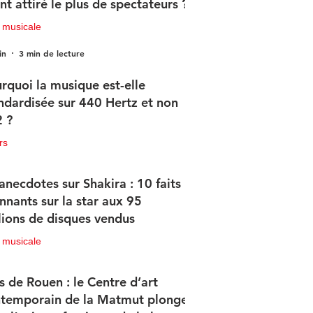
nt attiré le plus de spectateurs ?
 musicale
in
3 min de lecture
rquoi la musique est-elle
ndardisée sur 440 Hertz et non
 ?
rs
in
2 min de lecture
anecdotes sur Shakira : 10 faits
nnants sur la star aux 95
lions de disques vendus
 musicale
in
4 min de lecture
s de Rouen : le Centre d’art
temporain de la Matmut plonge