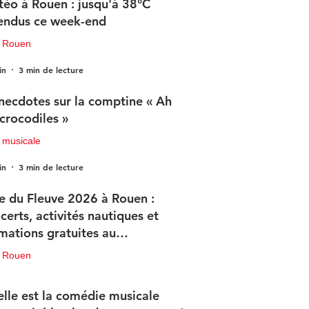
éo à Rouen : jusqu'à 38°C
endus ce week-end
u Rouen
in
3 min de lecture
necdotes sur la comptine « Ah
 crocodiles »
 musicale
in
3 min de lecture
e du Fleuve 2026 à Rouen :
certs, activités nautiques et
mations gratuites au
ogramme
u Rouen
in
3 min de lecture
lle est la comédie musicale