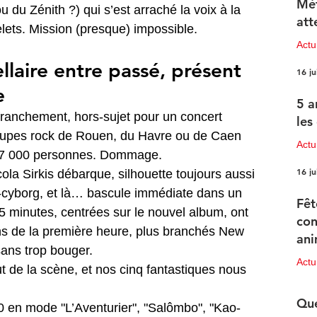
Mét
 du Zénith ?) qui s’est arraché la voix à la 
att
elets. Mission (presque) impossible.
Act
llaire entre passé, présent 
16 ju
e
5 a
 franchement, hors-sujet pour un concert 
les
oupes rock de Rouen, du Havre ou de Caen 
Actu
t 7 000 personnes. Dommage.
16 ju
ola Sirkis débarque, silhouette toujours aussi 
-cyborg, et là… bascule immédiate dans un 
Fêt
 minutes, centrées sur le nouvel album, ont 
con
fans de la première heure, plus branchés New 
ani
ans trop bouger.
pr
Act
out de la scène, et nos cinq fantastiques nous 
15 ju
Que
80 en mode "L’Aventurier", "Salômbo", "Kao-