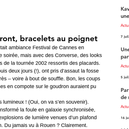
Kav
une
Actu
ront, bracelets au poignet
7 juil
était ambiance Festival de Cannes en 
Une
e soirée, mais avec des Converse, des looks 
par
rts de la tournée 2002 ressortis des placards. 
Actu
s deux jours (!), ont pris d’assaut la fosse 
5 juil
rès – voire à bout de souffle. Bon, les coups 
esses en compote sur le goudron auraient pu 
Par
de 
lumineux ! (Oui, on va s’en souvenir). 
Actu
transformé la foule en galaxie synchronisée, 
 explosions de lumière venues d’un plafond 
16 ju
n. Du jamais vu à Rouen ? Clairement. 