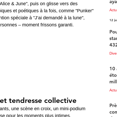
aya
lice & June", puis on glisse vers des 
Actu
iques et poétiques à la fois, comme "Punker" 
ntion spéciale à "J’ai demandé à la lune", 
12 ju
rsonnes – moment frissons garanti.
Pou
sta
432
Dive
12 ju
10 
éto
mil
Actu
 et tendresse collective
11 ju
Prè
éants, une scène en croix, un mini-podium 
con
osse pour les moments plus intimes. 