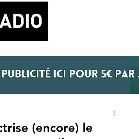
LA RADIO
BLOG MUSIQUE
POD
trise (encore) le