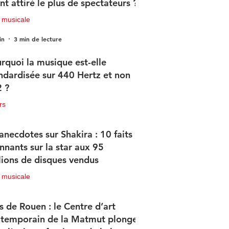
nt attiré le plus de spectateurs ?
 musicale
in
3 min de lecture
rquoi la musique est-elle
ndardisée sur 440 Hertz et non
 ?
rs
in
2 min de lecture
anecdotes sur Shakira : 10 faits
nnants sur la star aux 95
lions de disques vendus
 musicale
in
4 min de lecture
s de Rouen : le Centre d’art
temporain de la Matmut plonge