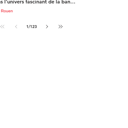
s l’univers fascinant de la bande
sinée de science-fiction
u Rouen
in
3 min de lecture
1
/
123