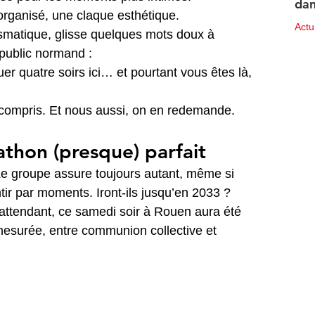
dan
 organisé, une claque esthétique.
des
Act
ismatique, glisse quelques mots doux à 
 public normand :
10 ju
er quatre soirs ici… et pourtant vous êtes là, 
’a compris. Et nous aussi, on en redemande.
thon (presque) parfait
e groupe assure toujours autant, même si 
tir par moments. Iront-ils jusqu’en 2033 ? 
 attendant, ce samedi soir à Rouen aura été 
esurée, entre communion collective et 