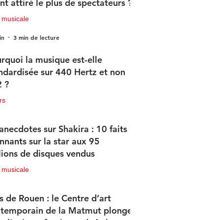
nt attiré le plus de spectateurs ?
 musicale
in
3 min de lecture
rquoi la musique est-elle
ndardisée sur 440 Hertz et non
 ?
rs
in
2 min de lecture
anecdotes sur Shakira : 10 faits
nnants sur la star aux 95
lions de disques vendus
 musicale
in
4 min de lecture
s de Rouen : le Centre d’art
temporain de la Matmut plonge