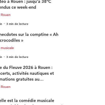
éo à Rouen : jusqu'à 38°C
endus ce week-end
u Rouen
in
3 min de lecture
necdotes sur la comptine « Ah
 crocodiles »
 musicale
in
3 min de lecture
e du Fleuve 2026 à Rouen :
certs, activités nautiques et
mations gratuites au
ogramme
u Rouen
in
3 min de lecture
lle est la comédie musicale