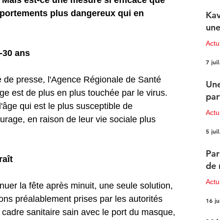
 Mais est-ce une mesure si efficace que 
omportements plus dangereux qui en 
Kav
une
Actu
0-30 ans
7 juil
de presse, l'Agence Régionale de Santé 
Une
ge est de plus en plus touchée par le virus. 
par
âge qui est le plus susceptible de 
Actu
urage, en raison de leur vie sociale plus 
5 juil
Par
raît
de 
Actu
uer la fête après minuit, une seule solution, 
ions préalablement prises par les autorités 
16 ju
n cadre sanitaire sain avec le port du masque, 