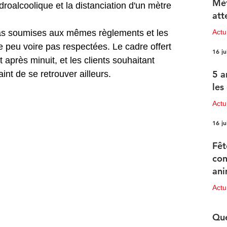
Mét
droalcoolique et la distanciation d'un mètre 
att
Act
pas soumises aux mêmes règlements et les 
e peu voire pas respectées. Le cadre offert 
16 ju
 après minuit, et les clients souhaitant 
5 a
int de se retrouver ailleurs. 
les
Actu
16 ju
Fêt
con
ani
pr
Act
15 ju
Que