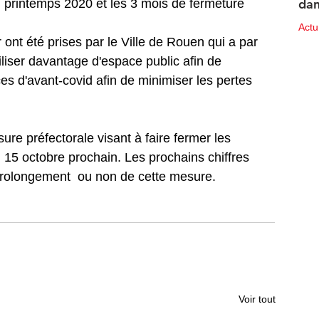
dan
 printemps 2020 et les 3 mois de fermeture 
des
Act
ont été prises par le Ville de Rouen qui a par 
10 ju
iliser davantage d'espace public afin de 
s d'avant-covid afin de minimiser les pertes 
re préfectorale visant à faire fermer les 
u 15 octobre prochain. Les prochains chiffres 
olongement  ou non de cette mesure. 
Voir tout