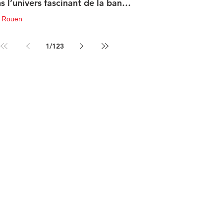
s l’univers fascinant de la bande
sinée de science-fiction
u Rouen
in
3 min de lecture
1
/
123