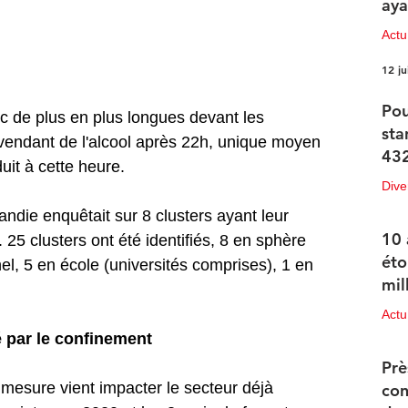
aya
Actu
12 ju
Pou
nc de plus en plus longues devant les 
sta
n vendant de l'alcool après 22h, unique moyen 
432
uit à cette heure. 
Dive
die enquêtait sur 8 clusters ayant leur 
12 ju
10 
 25 clusters ont été identifiés, 8 en sphère 
éto
el, 5 en école (universités comprises), 1 en 
mil
Actu
 par le confinement
11 ju
Prè
mesure vient impacter le secteur déjà 
con