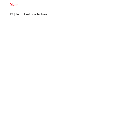
Divers
12 juin
2 min de lecture
10 anecdotes sur Shakira : 10 faits
étonnants sur la star aux 95 millions de
disques vendus
Actu musicale
11 juin
4 min de lecture
Près de Rouen : le Centre d’art
contemporain de la Matmut plonge
dans l’univers fascinant de la bande
dessinée de science-fiction
Actu Rouen
10 juin
3 min de lecture
1
/
123