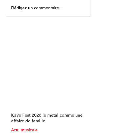
Fête du Fleuve 2026 à
Près de Rouen :
Rédigez un commentaire...
Rouen : concerts,
d’art contempor
activités nautiques et
Matmut plonge
animations gratuites au
l’univers fascina
programme
bande dessinée
science-fiction
Kave Fest 2026 le metal comme une
affaire de famille
Actu musicale