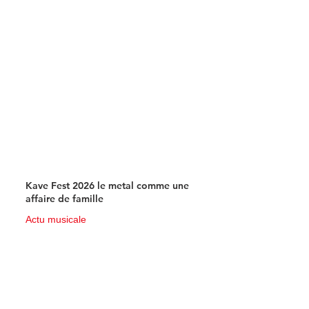
Kave Fest 2026 le metal comme une
affaire de famille
Actu musicale
7 juil.
3 min de lecture
Une carte « musicale » parfaitement
insolite !