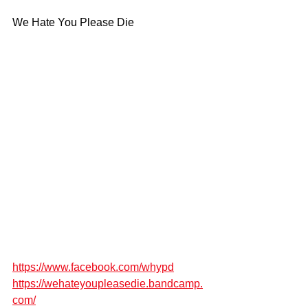
We Hate You Please Die
https://www.facebook.com/whypd
https://wehateyoupleasedie.bandcamp.
com/