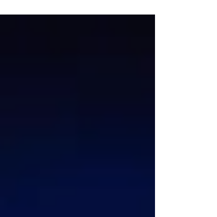
secoue déjà la scène rock : un nouvel
album, Stray Dogs, et un single ultra
efficace, Evolution. Et clairement, le
groupe britannique n’a rien perdu de sa
puissance. Evolution : un comeback
explosif Dès les premières secondes,
Evolution donne le ton. Guitares
nerveuses, refrain gigantesque, tension
permanente : Nothing But Thieves
retrouve cette recette qui a fait son
succès, entre rock alternati