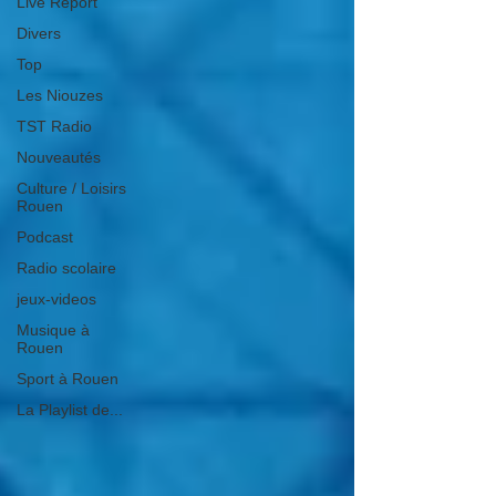
Live Report
Divers
Top
Les Niouzes
TST Radio
Nouveautés
Culture / Loisirs
Rouen
Podcast
Radio scolaire
jeux-videos
Musique à
Rouen
Sport à Rouen
La Playlist de...