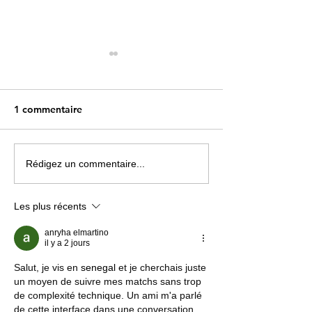
1 commentaire
5 anecdotes sur la
Quelle est la c
Rédigez un commentaire...
comptine « Ah les
musicale ayant a
crocodiles »
plus de spectat
Les plus récents
anryha elmartino
il y a 2 jours
Salut, je vis en 
senegal
 et je cherchais juste 
un moyen de suivre mes matchs sans trop 
de complexité technique. Un ami m'a parlé 
de cette interface dans une conversation 