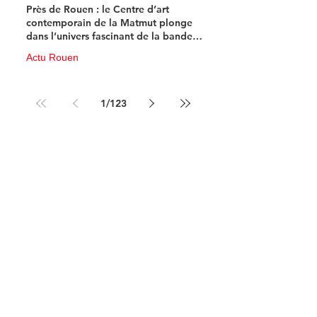
Près de Rouen : le Centre d’art
contemporain de la Matmut plonge
dans l’univers fascinant de la bande
dessinée de science-fiction
Actu Rouen
10 juin
3 min de lecture
1
/
123
Newsletter 100% 
musique !
Chaque mois recevez votre 
concentré d'info musicale ! 
Email
*
S'abonner