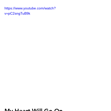
https://www.youtube.com/watch?
v=pC2sngTuB9k
My Heart Will Go On 