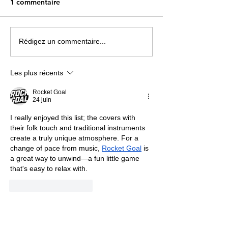
1 commentaire
5 anecdotes sur la
Quelle est la c
Rédigez un commentaire...
comptine « Ah les
musicale ayant a
crocodiles »
plus de spectat
Les plus récents
Rocket Goal
24 juin
I really enjoyed this list; the covers with 
their folk touch and traditional instruments 
create a truly unique atmosphere. For a 
change of pace from music, 
Rocket Goal
 is 
a great way to unwind—a fun little game 
that's easy to relax with.
J'aime
Répondre