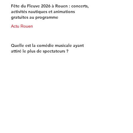
Fête du Fleuve 2026 à Rouen : concerts,
activités nautiques et animations
gratuites au programme
Actu Rouen
15 juin
3 min de lecture
Quelle est la comédie musicale ayant
attiré le plus de spectateurs ?
Actu musicale
12 juin
3 min de lecture
Pourquoi la musique est-elle
standardisée sur 440 Hertz et non 432 ?
Divers
12 juin
2 min de lecture
10 anecdotes sur Shakira : 10 faits
étonnants sur la star aux 95 millions de