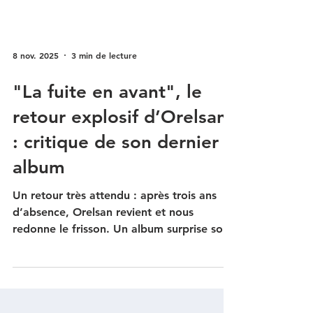
8 nov. 2025
3 min de lecture
"La fuite en avant", le
retour explosif d’Orelsan
: critique de son dernier
album
Un retour très attendu : après trois ans
d’absence, Orelsan revient et nous
redonne le frisson. Un album surprise sorti
vendredi, trois jours après la sortie de son
nouveau film "Yoroï" dans les salles de
cinéma "La fuite en avant" : une