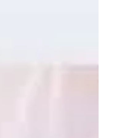
introspection lucide et sincère Trois ans
après " Civilisation" , Orelsan signe son
grand retour avec " La Fuite en avant" ,
un album d’une rare intensité. Entre
introspection, confession et mise à nu, le
rappeur caennais nous livre une œuvre