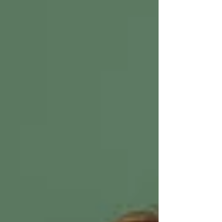
Chase Bloom continue de mélanger gros
riffs iodés et sensibilité cœur-sur-la-table.
The Light We Chase sonne comme un
album qui veut réapprendre à respirer
après plusieurs tempêtes. Les refrains sont
larges, les guitares s’étirent comme d