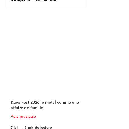
Une carte « musicale »
Paris La Défens
parfaitement insolite !
changera de nom
du 1er juillet
Kave Fest 2026 le metal comme une
affaire de famille
Actu musicale
7 juil.
3 min de lecture