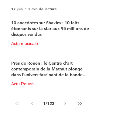
12 juin
2 min de lecture
10 anecdotes sur Shakira : 10 faits
étonnants sur la star aux 95 millions de
disques vendus
Actu musicale
11 juin
4 min de lecture
Près de Rouen : le Centre d’art
contemporain de la Matmut plonge
dans l’univers fascinant de la bande
dessinée de science-fiction
Actu Rouen
10 juin
3 min de lecture
1
/
123