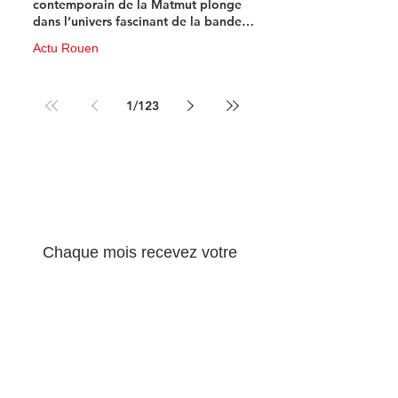
contemporain de la Matmut plonge
dans l’univers fascinant de la bande
dessinée de science-fiction
Actu Rouen
10 juin
3 min de lecture
1
/
123
Newsletter 100% 
musique !
Chaque mois recevez votre 
concentré d'info musicale ! 
Email
*
S'abonner
Oui, abonnez-moi à votre 