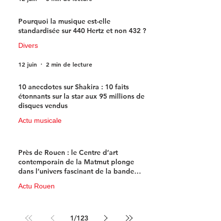
Pourquoi la musique est-elle
standardisée sur 440 Hertz et non 432 ?
Divers
12 juin
2 min de lecture
10 anecdotes sur Shakira : 10 faits
étonnants sur la star aux 95 millions de
disques vendus
Actu musicale
11 juin
4 min de lecture
Près de Rouen : le Centre d’art
contemporain de la Matmut plonge
dans l’univers fascinant de la bande
dessinée de science-fiction
Actu Rouen
10 juin
3 min de lecture
1
/
123