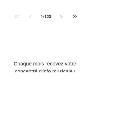
10 juin
3 min de lecture
1
/
123
Newsletter 100% 
musique !
Chaque mois recevez votre 
concentré d'info musicale ! 
Email
*
S'abonner
Oui, abonnez-moi à votre 
newsletter.
*