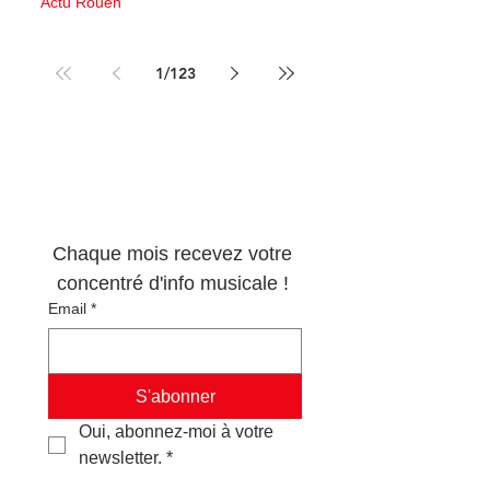
Actu Rouen
10 juin
3 min de lecture
1
/
123
Newsletter 100% 
musique !
Chaque mois recevez votre 
concentré d'info musicale ! 
Email
*
S'abonner
Oui, abonnez-moi à votre 
newsletter.
*