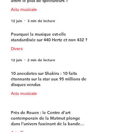
attiré le plus de spectateurs ?
Actu musicale
12 juin
3 min de lecture
Pourquoi la musique est-elle
standardisée sur 440 Hertz et non 432 ?
Divers
12 juin
2 min de lecture
10 anecdotes sur Shakira : 10 faits
étonnants sur la star aux 95 millions de
disques vendus
Actu musicale
11 juin
4 min de lecture
Près de Rouen : le Centre d’art
contemporain de la Matmut plonge
dans l’univers fascinant de la bande
dessinée de science-fiction