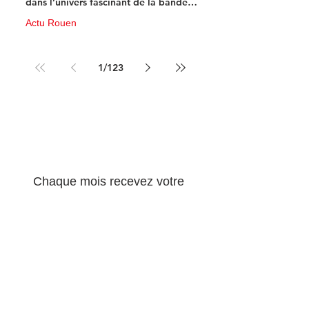
dans l’univers fascinant de la bande
dessinée de science-fiction
Actu Rouen
10 juin
3 min de lecture
1
/
123
Newsletter 100% 
musique !
Chaque mois recevez votre 
concentré d'info musicale ! 
Email
*
S'abonner
Oui, abonnez-moi à votre 