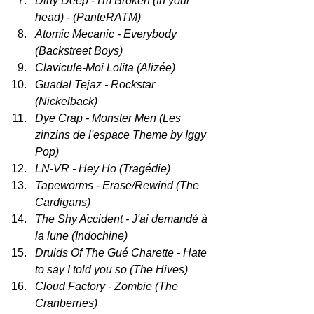
Dirty Deep - I'm Broken (In your 
head) - (PanteRATM)
Atomic Mecanic - Everybody 
(Backstreet Boys)
Clavicule-Moi Lolita (Alizée)
Guadal Tejaz - Rockstar 
(Nickelback)
Dye Crap - Monster Men (Les 
zinzins de l'espace Theme by Iggy 
Pop)
LN-VR - Hey Ho (Tragédie)
Tapeworms - Erase/Rewind (The 
Cardigans)
The Shy Accident - J'ai demandé à 
la lune (Indochine)
Druids Of The Gué Charette - Hate 
to say I told you so (The Hives)
Cloud Factory - Zombie (The 
Cranberries)