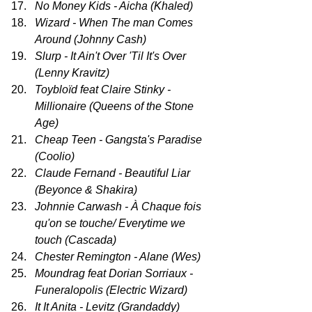
No Money Kids - Aicha (Khaled)
Wizard - When The man Comes 
Around (Johnny Cash)
Slurp - It Ain't Over 'Til It's Over 
(Lenny Kravitz)
Toybloïd feat Claire Stinky - 
Millionaire (Queens of the Stone 
Age)
Cheap Teen - Gangsta's Paradise 
(Coolio)
Claude Fernand - Beautiful Liar 
(Beyonce & Shakira)
Johnnie Carwash - À Chaque fois 
qu'on se touche/ Everytime we 
touch (Cascada)
Chester Remington - Alane (Wes)
Moundrag feat Dorian Sorriaux - 
Funeralopolis (Electric Wizard)
It It Anita - Levitz (Grandaddy)