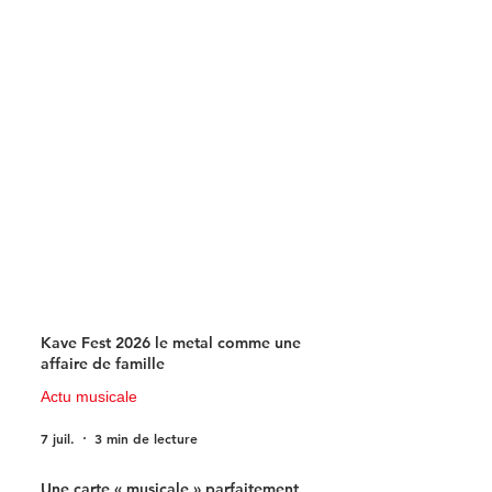
du 1er juillet
Kave Fest 2026 le metal comme une
affaire de famille
Actu musicale
7 juil.
3 min de lecture
Une carte « musicale » parfaitement