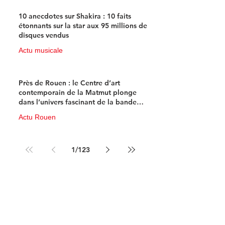
10 anecdotes sur Shakira : 10 faits
étonnants sur la star aux 95 millions de
disques vendus
Actu musicale
11 juin
4 min de lecture
Près de Rouen : le Centre d’art
contemporain de la Matmut plonge
dans l’univers fascinant de la bande
dessinée de science-fiction
Actu Rouen
10 juin
3 min de lecture
1
/
123
Newsletter 100% 
musique !