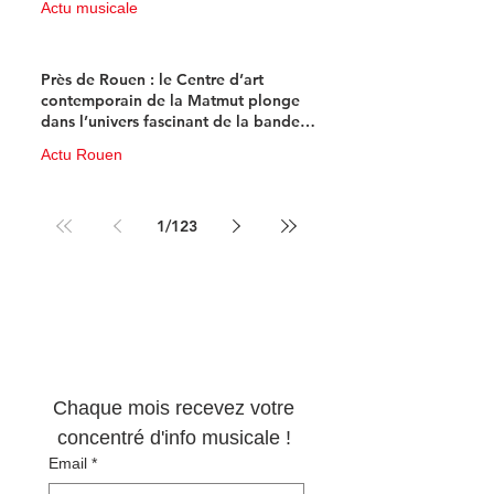
Actu musicale
11 juin
4 min de lecture
Près de Rouen : le Centre d’art
contemporain de la Matmut plonge
dans l’univers fascinant de la bande
dessinée de science-fiction
Actu Rouen
10 juin
3 min de lecture
1
/
123
Newsletter 100% 
musique !
Chaque mois recevez votre 
concentré d'info musicale ! 
Email
*