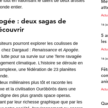
out en valorisant le talent de deux artistes 
Mét
nde entier.
att
Act
ogée : deux sagas de 
16 ju
écouvrir
5 a
les
siteurs pourront explorer les coulisses de 
Actu
 chez Dargaud : 
Renaissance
 et 
Apogée
.
é lutte pour sa survie sur une Terre ravagée 
16 ju
ement climatique. L'histoire se déroule en 
Fêt
 Complexe, une fédération de 23 planètes 
con
onde.
ani
eux millénaires plus tôt et raconte les 
pr
e et la civilisation Ouröbörös dans une 
Act
e digne des plus grands space operas.
15 ju
nt par leur richesse graphique que par les 
Que