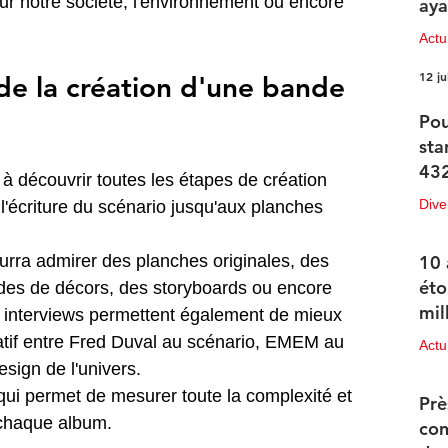
sur notre société, l'environnement ou encore 
aya
.
Actu
12 ju
 de la création d'une bande 
Pou
sta
432
s à découvrir toutes les étapes de création 
Dive
'écriture du scénario jusqu'aux planches 
12 ju
ourra admirer des planches originales, des 
10 
éto
udes de décors, des storyboards ou encore 
mil
s interviews permettent également de mieux 
ratif entre Fred Duval au scénario, EMEM au 
Actu
sign de l'univers.
11 ju
i permet de mesurer toute la complexité et 
Prè
e chaque album.
con