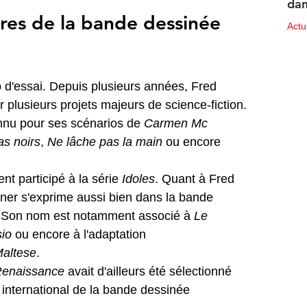
dan
ures de la bande dessinée 
des
Act
10 ju
p d'essai. Depuis plusieurs années, Fred 
plusieurs projets majeurs de science-fiction. 
nu pour ses scénarios de 
Carmen Mc 
s noirs
, 
Ne lâche pas la main
 ou encore 
 participé à la série 
Idoles
. Quant à Fred 
gner s'exprime aussi bien dans la bande 
 Son nom est notamment associé à 
Le 
sio
 ou encore à l'adaptation 
Maltese
.
enaissance
 avait d'ailleurs été sélectionné 
 international de la bande dessinée 