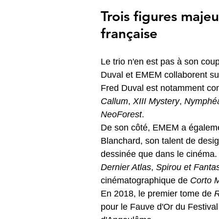
Trois figures maje
française
Le trio n'en est pas à son cou
Duval et EMEM collaborent sur 
Fred Duval est notamment con
Callum
, 
XIII Mystery
, 
Nymphéa
NeoForest
.
De son côté, EMEM a également
Blanchard, son talent de desi
dessinée que dans le cinéma.
Dernier Atlas
, 
Spirou et Fanta
cinématographique de 
Corto 
En 2018, le premier tome de 
R
pour le Fauve d'Or du Festival