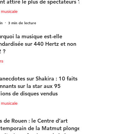
nt attiré le plus de spectateurs ?
 musicale
in
3 min de lecture
rquoi la musique est-elle
ndardisée sur 440 Hertz et non
 ?
rs
in
2 min de lecture
anecdotes sur Shakira : 10 faits
nnants sur la star aux 95
lions de disques vendus
 musicale
in
4 min de lecture
s de Rouen : le Centre d’art
temporain de la Matmut plonge