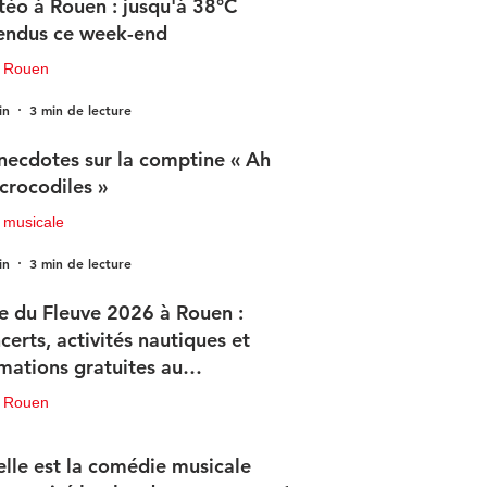
éo à Rouen : jusqu'à 38°C
endus ce week-end
u Rouen
in
3 min de lecture
necdotes sur la comptine « Ah
 crocodiles »
 musicale
in
3 min de lecture
e du Fleuve 2026 à Rouen :
certs, activités nautiques et
mations gratuites au
ogramme
u Rouen
in
3 min de lecture
lle est la comédie musicale