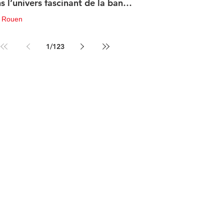
s l’univers fascinant de la bande
sinée de science-fiction
u Rouen
in
3 min de lecture
1
/
123