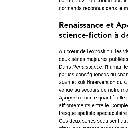
bande dessinée contemporaine t
normands reconnus dans le mo
Renaissance et Ap
science-fiction à d
Au cœur de l'exposition, les vi
deux séries majeures publiées
Dans 
Renaissance
, l'humanit
par les conséquences du chang
2084 et suit l'intervention du
venue au secours de notre m
Apogée
 remonte quant à elle d
affrontements entre le Complex
fresque spatiale spectaculair
Ces deux séries séduisent auta