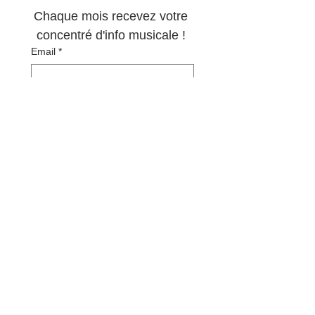
Chaque mois recevez votre 
concentré d'info musicale ! 
Email
*
S'abonner
Oui, abonnez-moi à votre 
newsletter.
*