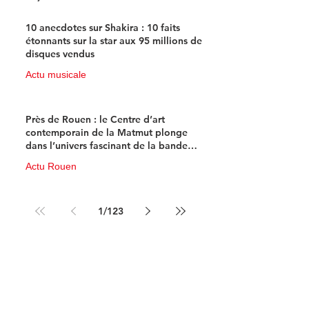
10 anecdotes sur Shakira : 10 faits
étonnants sur la star aux 95 millions de
disques vendus
Actu musicale
11 juin
4 min de lecture
Près de Rouen : le Centre d’art
contemporain de la Matmut plonge
dans l’univers fascinant de la bande
dessinée de science-fiction
Actu Rouen
10 juin
3 min de lecture
1
/
123
Newsletter 100% 
musique !