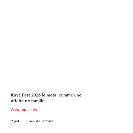
activités nautiques et
Matmut plonge
animations gratuites au
l’univers fascina
programme
bande dessinée
science-fiction
Kave Fest 2026 le metal comme une
affaire de famille
Actu musicale
7 juil.
3 min de lecture