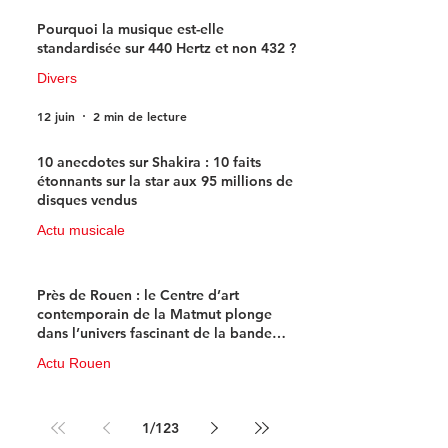
Pourquoi la musique est-elle
standardisée sur 440 Hertz et non 432 ?
Divers
12 juin
2 min de lecture
10 anecdotes sur Shakira : 10 faits
étonnants sur la star aux 95 millions de
disques vendus
Actu musicale
11 juin
4 min de lecture
Près de Rouen : le Centre d’art
contemporain de la Matmut plonge
dans l’univers fascinant de la bande
dessinée de science-fiction
Actu Rouen
10 juin
3 min de lecture
1
/
123