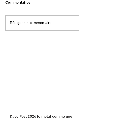
Commentaires
PODCAST : Jeunes et
L'association
Rédigez un commentaire...
migration
Menstruaction l
contre la précar
menstruelle
Kave Fest 2026 le metal comme une