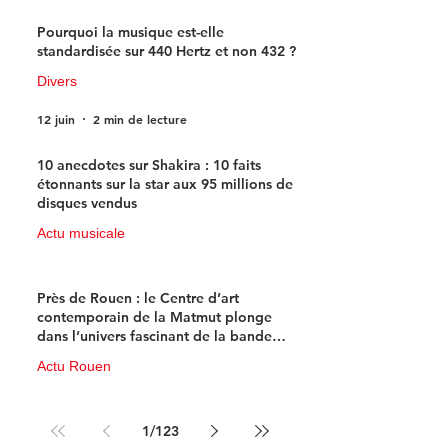
Pourquoi la musique est-elle
standardisée sur 440 Hertz et non 432 ?
Divers
12 juin
2 min de lecture
10 anecdotes sur Shakira : 10 faits
étonnants sur la star aux 95 millions de
disques vendus
Actu musicale
11 juin
4 min de lecture
Près de Rouen : le Centre d’art
contemporain de la Matmut plonge
dans l’univers fascinant de la bande
dessinée de science-fiction
Actu Rouen
10 juin
3 min de lecture
1
/
123