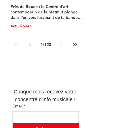
Près de Rouen : le Centre d’art
contemporain de la Matmut plonge
dans l’univers fascinant de la bande
dessinée de science-fiction
Actu Rouen
10 juin
3 min de lecture
1
/
123
Newsletter 100% 
musique !
Chaque mois recevez votre 
concentré d'info musicale ! 
Email
*