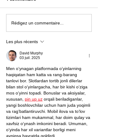
Une carte « musicale »
Paris La Défens
Rédigez un commentaire...
parfaitement insolite !
changera de nom
du 1er juillet
Les plus récents
David Murphy
03 juil. 2025
Men o‘ynagan platformada o‘yinlarning 
haqiqatan ham katta va rang-barang 
tanlovi bor. Slotlardan tortib jonli dilerlar 
bilan stol o‘yinlargacha, har bir kishi o‘ziga 
mos o‘yinni topadi. Bonuslar va aksiyalar, 
xususan, 
pin up uz
 orqali beriladiganlar, 
yangi boshlovchilar uchun ham juda yoqimli 
va rag‘batlantiruvchi. Mobil ilova va to‘lov 
tizimlari ham mukammal, har doim qulay va 
xavfsiz o‘ynash imkonini beradi. Umuman, 
o‘yinda har xil variantlar borligi meni 
ayniqsa hayratda qoldirdi.