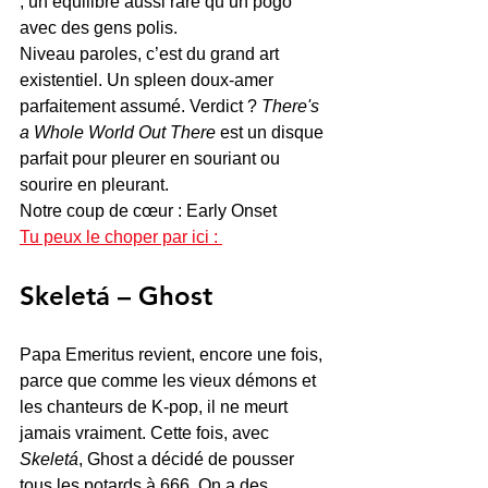
, un équilibre aussi rare qu’un pogo 
avec des gens polis.
Niveau paroles, c’est du grand art 
existentiel. Un spleen doux-amer 
parfaitement assumé. Verdict ? 
There's 
a Whole World Out There
 est un disque 
parfait pour pleurer en souriant ou 
sourire en pleurant.
Notre coup de cœur : Early Onset
Tu peux le choper par ici : 
Skeletá – Ghost
Papa Emeritus revient, encore une fois, 
parce que comme les vieux démons et 
les chanteurs de K-pop, il ne meurt 
jamais vraiment. Cette fois, avec 
Skeletá
, Ghost a décidé de pousser 
tous les potards à 666. On a des 