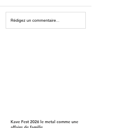
Une carte « musicale »
Paris La Défens
Rédigez un commentaire...
parfaitement insolite !
changera de nom
du 1er juillet
Kave Fest 2026 le metal comme une
affaire de famille