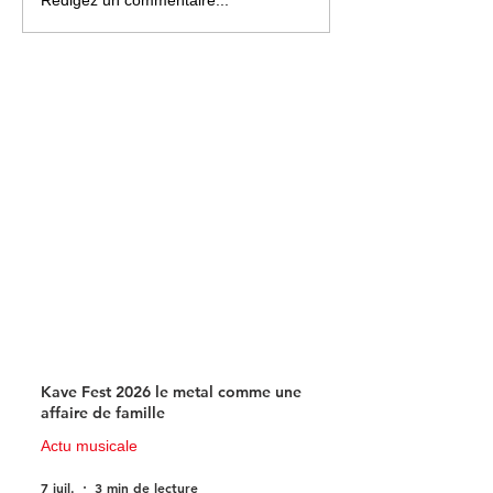
Une carte « musicale »
Paris La Défens
Rédigez un commentaire...
parfaitement insolite !
changera de nom
du 1er juillet
Kave Fest 2026 le metal comme une
affaire de famille
Actu musicale
7 juil.
3 min de lecture