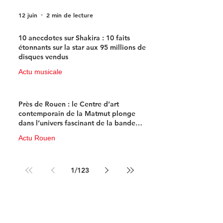
12 juin
2 min de lecture
10 anecdotes sur Shakira : 10 faits
étonnants sur la star aux 95 millions de
disques vendus
Actu musicale
11 juin
4 min de lecture
Près de Rouen : le Centre d’art
contemporain de la Matmut plonge
dans l’univers fascinant de la bande
dessinée de science-fiction
Actu Rouen
10 juin
3 min de lecture
1
/
123