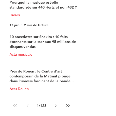
Pourquoi la musique est-elle
standardisée sur 440 Hertz et non 432 ?
Divers
12 juin
2 min de lecture
10 anecdotes sur Shakira : 10 faits
étonnants sur la star aux 95 millions de
disques vendus
Actu musicale
11 juin
4 min de lecture
Près de Rouen : le Centre d’art
contemporain de la Matmut plonge
dans l’univers fascinant de la bande
dessinée de science-fiction
Actu Rouen
10 juin
3 min de lecture
1
/
123