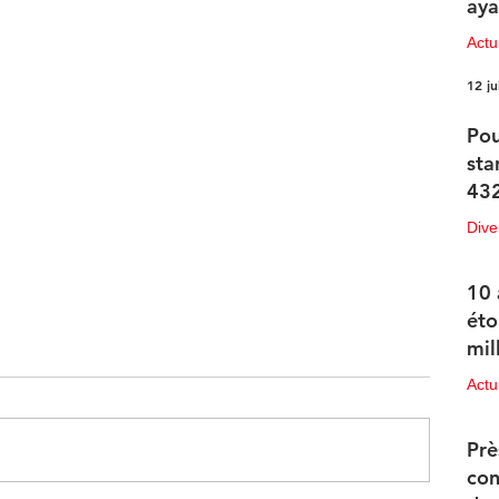
aya
Actu
12 ju
Pou
sta
432
Dive
12 ju
10 
éto
mil
Actu
11 ju
Prè
con