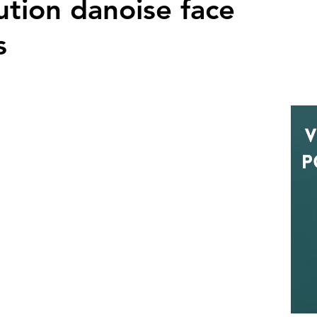
lution danoise face
s