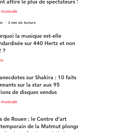
nt attiré le plus de spectateurs ?
 musicale
in
3 min de lecture
rquoi la musique est-elle
ndardisée sur 440 Hertz et non
 ?
rs
in
2 min de lecture
anecdotes sur Shakira : 10 faits
nnants sur la star aux 95
lions de disques vendus
 musicale
in
4 min de lecture
s de Rouen : le Centre d’art
temporain de la Matmut plonge