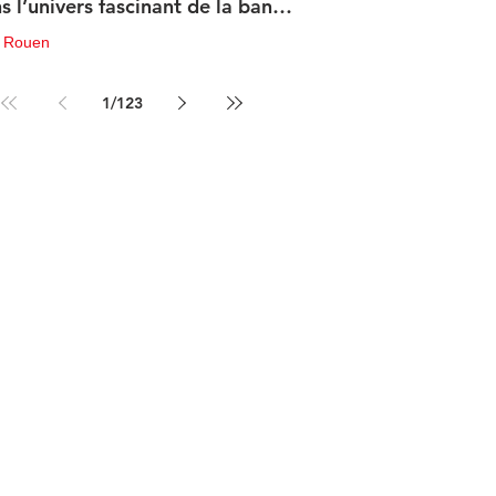
s l’univers fascinant de la bande
sinée de science-fiction
u Rouen
in
3 min de lecture
1
/
123