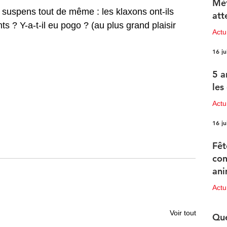
Mét
 suspens tout de même : les klaxons ont-ils 
att
 ? Y-a-t-il eu pogo ? (au plus grand plaisir 
Act
16 ju
5 a
les
Actu
16 ju
Fêt
con
ani
pr
Act
15 ju
Voir tout
Que