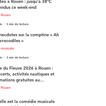
éo à Rouen : jusqu'à 38°C
endus ce week-end
u Rouen
in
3 min de lecture
necdotes sur la comptine « Ah
 crocodiles »
 musicale
in
3 min de lecture
e du Fleuve 2026 à Rouen :
certs, activités nautiques et
mations gratuites au
ogramme
u Rouen
in
3 min de lecture
lle est la comédie musicale