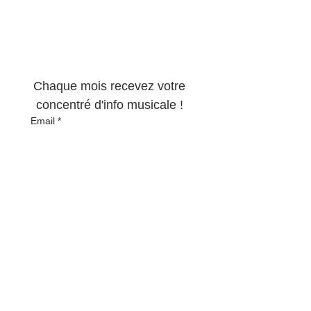
Newsletter 100% 
musique !
Chaque mois recevez votre 
concentré d'info musicale ! 
Email
*
S'abonner
Oui, abonnez-moi à votre 
newsletter.
*