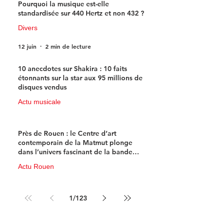
Pourquoi la musique est-elle
standardisée sur 440 Hertz et non 432 ?
Divers
12 juin
2 min de lecture
10 anecdotes sur Shakira : 10 faits
étonnants sur la star aux 95 millions de
disques vendus
Actu musicale
11 juin
4 min de lecture
Près de Rouen : le Centre d’art
contemporain de la Matmut plonge
dans l’univers fascinant de la bande
dessinée de science-fiction
Actu Rouen
10 juin
3 min de lecture
1
/
123