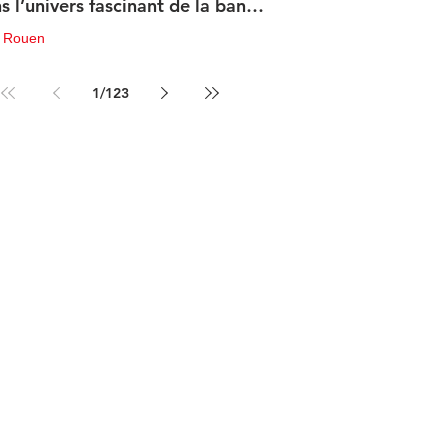
s l’univers fascinant de la bande
sinée de science-fiction
u Rouen
in
3 min de lecture
1
/
123