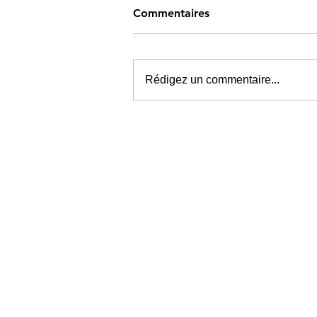
Commentaires
Rédigez un commentaire...
Kave Fest 2026 le metal
comme une affaire de famill