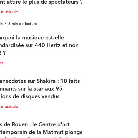
nt attiré le plus de spectateurs ?
 musicale
in
3 min de lecture
rquoi la musique est-elle
ndardisée sur 440 Hertz et non
 ?
rs
in
2 min de lecture
anecdotes sur Shakira : 10 faits
nnants sur la star aux 95
lions de disques vendus
 musicale
in
4 min de lecture
s de Rouen : le Centre d’art
temporain de la Matmut plonge