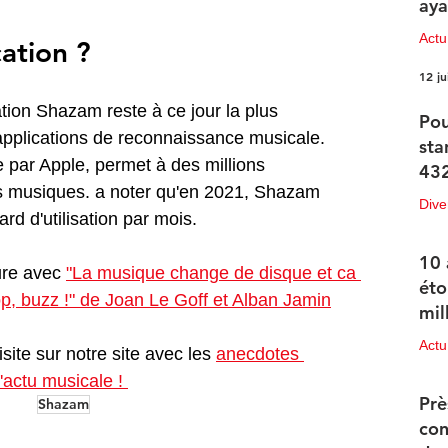
aya
Actu
cation ?
12 ju
ation Shazam reste à ce jour la plus 
Pou
applications de reconnaissance musicale. 
sta
 par Apple, permet à des millions 
432
urs musiques. a noter qu'en 2021, Shazam 
Dive
rd d'utilisation par mois.
12 ju
10 
ure avec 
"La musique change de disque et ca 
éto
op, buzz !" de Joan Le Goff et Alban Jamin
mil
Actu
ite sur notre site avec les 
anecdotes 
l'actu musicale ! 
11 ju
Prè
Shazam
con