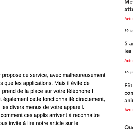
Mét
att
Act
16 ju
5 a
les
Actu
16 ju
 propose ce service, avec malheureusement 
s que les applications. Mais il évite de 
Fêt
 prend de la place sur votre téléphone ! 
con
 également cette fonctionnalité directement, 
ani
s les divers menus de votre appareil. 
pr
Act
 comment ces applis arrivent à reconnaitre 
15 ju
s invite à lire notre article sur le 
Que