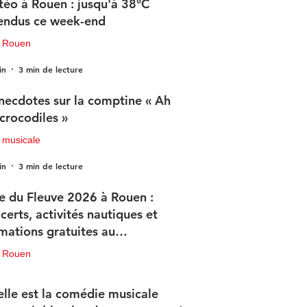
éo à Rouen : jusqu'à 38°C
endus ce week-end
u Rouen
in
3 min de lecture
necdotes sur la comptine « Ah
 crocodiles »
 musicale
in
3 min de lecture
e du Fleuve 2026 à Rouen :
certs, activités nautiques et
mations gratuites au
ogramme
u Rouen
in
3 min de lecture
lle est la comédie musicale