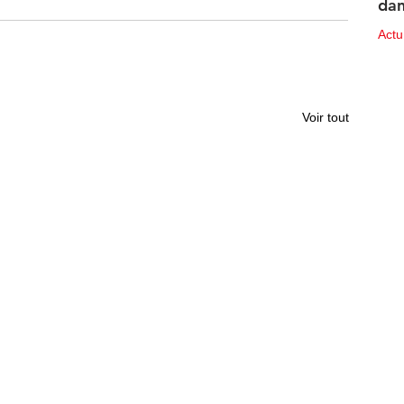
dan
des
Act
10 ju
Voir tout