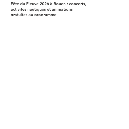
Fête du Fleuve 2026 à Rouen : concerts,
activités nautiques et animations
gratuites au programme
Actu Rouen
15 juin
3 min de lecture
Quelle est la comédie musicale ayant
attiré le plus de spectateurs ?
Actu musicale
12 juin
3 min de lecture
Pourquoi la musique est-elle
standardisée sur 440 Hertz et non 432 ?
Divers
12 juin
2 min de lecture
10 anecdotes sur Shakira : 10 faits
étonnants sur la star aux 95 millions de