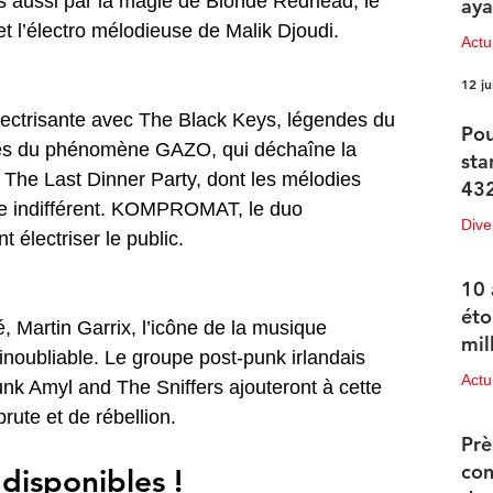
is aussi par la magie de Blonde Redhead, le 
aya
t l’électro mélodieuse de Malik Djoudi. 
Actu
12 ju
ectrisante avec The Black Keys, légendes du 
Pou
tés du phénomène GAZO, qui déchaîne la 
sta
 The Last Dinner Party, dont les mélodies 
432
ne indifférent. KOMPROMAT, le duo 
Dive
 électriser le public. 
12 ju
10 
éto
é, Martin Garrix, l’icône de la musique 
mil
noubliable. Le groupe post-punk irlandais 
Actu
nk Amyl and The Sniffers ajouteront à cette 
rute et de rébellion. 
11 ju
Prè
con
disponibles ! 