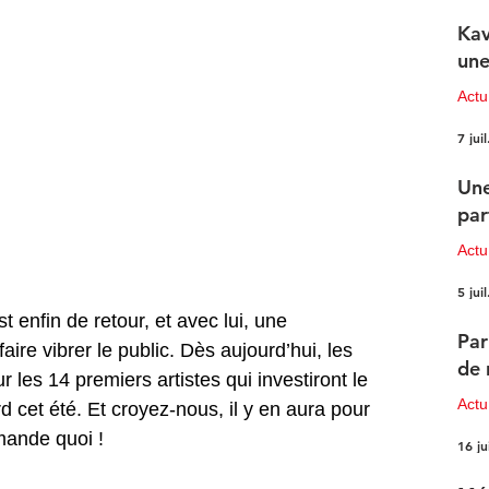
Kav
une
Actu
7 juil
Une
par
Actu
5 juil
 enfin de retour, et avec lui, une 
Par
ire vibrer le public. Dès aujourd’hui, les 
de 
r les 14 premiers artistes qui investiront le 
Actu
cet été. Et croyez-nous, il y en aura pour 
mande quoi ! 
16 ju