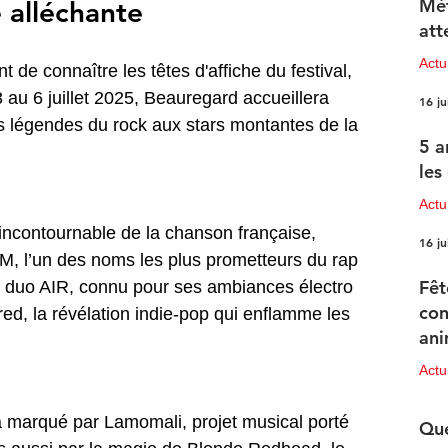
Mét
 alléchante 
att
Act
de connaître les têtes d'affiche du festival, 
3 au 6 juillet 2025, Beauregard accueillera 
16 ju
des légendes du rock aux stars montantes de la 
5 a
les
Actu
incontournable de la chanson française, 
16 ju
DM, l’un des noms les plus prometteurs du rap 
Fêt
ue duo AIR, connu pour ses ambiances électro 
con
 red, la révélation indie-pop qui enflamme les 
ani
pr
Act
15 ju
a marqué par Lamomali, projet musical porté 
Que