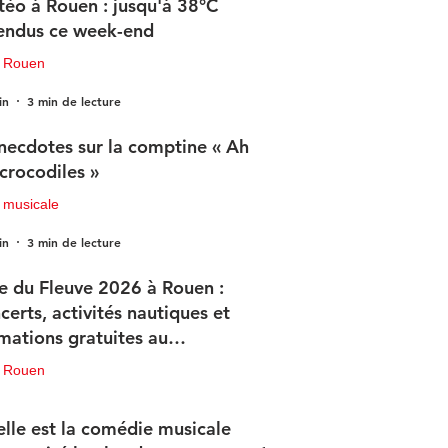
éo à Rouen : jusqu'à 38°C
endus ce week-end
u Rouen
in
3 min de lecture
necdotes sur la comptine « Ah
 crocodiles »
 musicale
in
3 min de lecture
e du Fleuve 2026 à Rouen :
certs, activités nautiques et
mations gratuites au
ogramme
u Rouen
in
3 min de lecture
lle est la comédie musicale