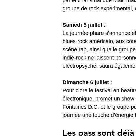
par le charismatique Mali, ma
groupe de rock expérimental, e
Samedi 5 juillet
 : 
La journée phare s’annonce él
blues-rock américain, aux cô
scène rap, ainsi que le groupe
indie-rock ne laissent person
electropsyché, saura également
Dimanche 6 juillet
 : 
Pour clore le festival en beaut
électronique, promet un show i
Fontaines D.C. et le groupe pu
journée une touche d’énergie b
Les pass sont déjà 