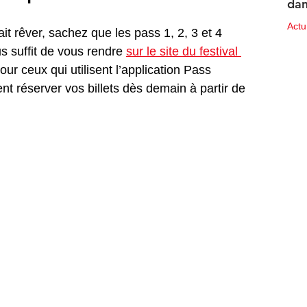
dan
des
Act
it rêver, sachez que les pass 1, 2, 3 et 4 
us suffit de vous rendre 
sur le site du festival 
10 ju
our ceux qui utilisent l’application Pass 
t réserver vos billets dès demain à partir de 