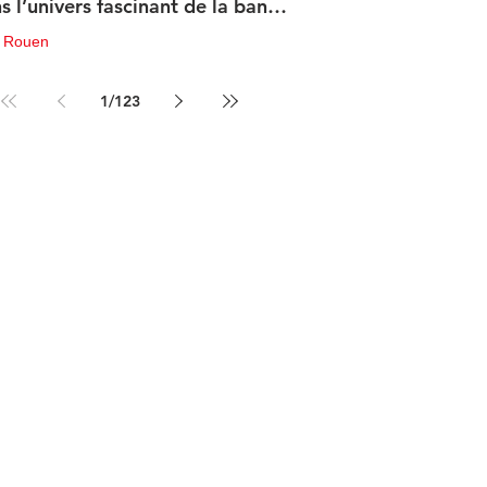
s l’univers fascinant de la bande
sinée de science-fiction
u Rouen
in
3 min de lecture
1
/
123