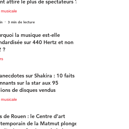
nt attiré le plus de spectateurs ?
 musicale
in
3 min de lecture
rquoi la musique est-elle
ndardisée sur 440 Hertz et non
 ?
rs
in
2 min de lecture
anecdotes sur Shakira : 10 faits
nnants sur la star aux 95
lions de disques vendus
 musicale
in
4 min de lecture
s de Rouen : le Centre d’art
temporain de la Matmut plonge