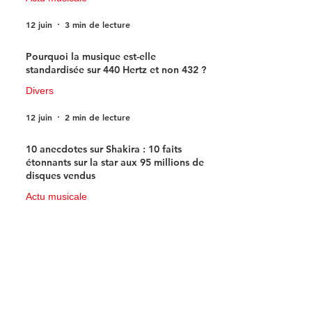
12 juin
3 min de lecture
Pourquoi la musique est-elle
standardisée sur 440 Hertz et non 432 ?
Divers
12 juin
2 min de lecture
10 anecdotes sur Shakira : 10 faits
étonnants sur la star aux 95 millions de
disques vendus
Actu musicale
11 juin
4 min de lecture
Près de Rouen : le Centre d’art
contemporain de la Matmut plonge
dans l’univers fascinant de la bande
dessinée de science-fiction
Actu Rouen