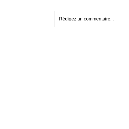
Rédigez un commentaire...
Météo à Rouen : jusqu'à 38
attendus ce week-end