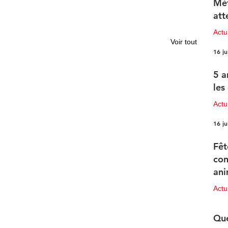
Mét
att
Act
Voir tout
16 ju
5 a
les
Actu
16 ju
Fêt
con
ani
pr
Act
15 ju
Que