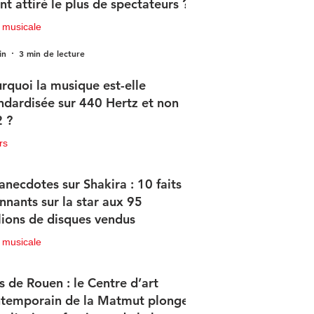
nt attiré le plus de spectateurs ?
 musicale
in
3 min de lecture
rquoi la musique est-elle
ndardisée sur 440 Hertz et non
 ?
rs
in
2 min de lecture
anecdotes sur Shakira : 10 faits
nnants sur la star aux 95
lions de disques vendus
 musicale
in
4 min de lecture
s de Rouen : le Centre d’art
temporain de la Matmut plonge