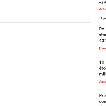
aya
Actu
12 ju
Pou
°C
sta
432
Dive
12 ju
10 
éto
mil
Actu
11 ju
Prè
con