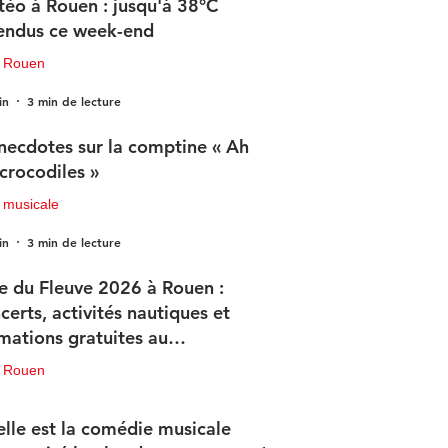
éo à Rouen : jusqu'à 38°C
endus ce week-end
u Rouen
in
3 min de lecture
necdotes sur la comptine « Ah
 crocodiles »
 musicale
in
3 min de lecture
e du Fleuve 2026 à Rouen :
certs, activités nautiques et
mations gratuites au
ogramme
u Rouen
in
3 min de lecture
lle est la comédie musicale