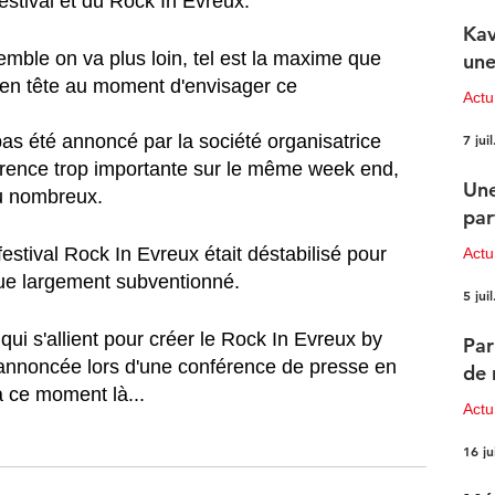
stival et du Rock In Evreux. 
Kav
emble on va plus loin, tel est la maxime que 
une
 en tête au moment d'envisager ce 
Actu
7 juil
as été annoncé par la société organisatrice 
rence trop importante sur le même week end, 
Une
nu nombreux. 
par
festival Rock In Evreux était déstabilisé pour 
Actu
que largement subventionné. 
5 juil
 qui s'allient pour créer le Rock In Evreux by 
Par
nnoncée lors d'une conférence de presse en 
de 
à ce moment là...
Actu
16 ju