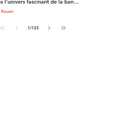
s l’univers fascinant de la bande
sinée de science-fiction
u Rouen
in
3 min de lecture
1
/
123