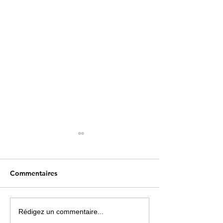
Commentaires
Une carte « musicale »
Paris La Défens
Rédigez un commentaire...