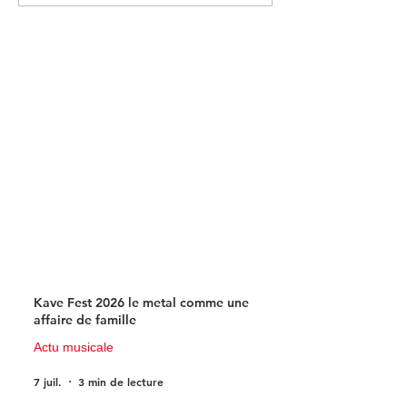
parfaitement insolite !
changera de nom
du 1er juillet
Kave Fest 2026 le metal comme une
affaire de famille
Actu musicale
7 juil.
3 min de lecture