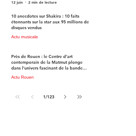
12 juin
2 min de lecture
10 anecdotes sur Shakira : 10 faits
étonnants sur la star aux 95 millions de
disques vendus
Actu musicale
11 juin
4 min de lecture
Près de Rouen : le Centre d’art
contemporain de la Matmut plonge
dans l’univers fascinant de la bande
dessinée de science-fiction
Actu Rouen
10 juin
3 min de lecture
1
/
123
Newsletter 100% 