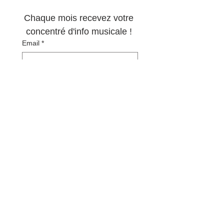
musique !
Chaque mois recevez votre 
concentré d'info musicale ! 
Email
*
S'abonner
Oui, abonnez-moi à votre 
newsletter.
*