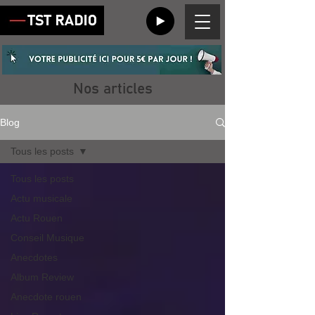
Nos articles
Blog
Tous les posts
Tous les posts
Actu musicale
Actu Rouen
Conseil Musique
Anecdotes
Album Review
Anecdote rouen