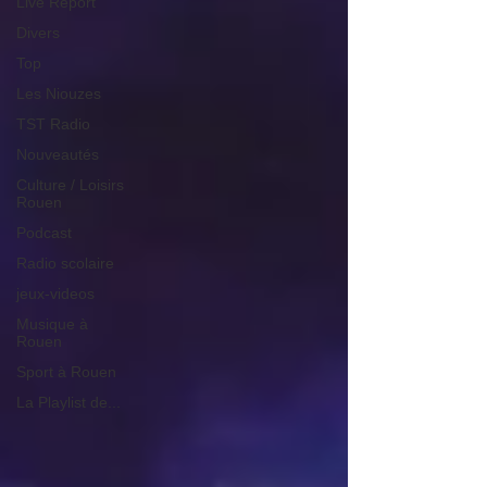
Live Report
Divers
Top
Les Niouzes
TST Radio
Nouveautés
Culture / Loisirs
Rouen
Podcast
Radio scolaire
jeux-videos
Musique à
Rouen
Sport à Rouen
La Playlist de...