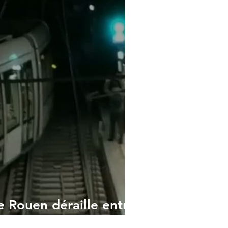
 Rouen déraille entre
lingrin et Beauvoisine