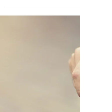
compagnie des stars du
Pop-Rock
Cobain, Presley, Mercury et consort
avaient-ils des animaux de compagnie ? La
réponse avec cette galerie riche en
mignonnerie ! Ozzy...