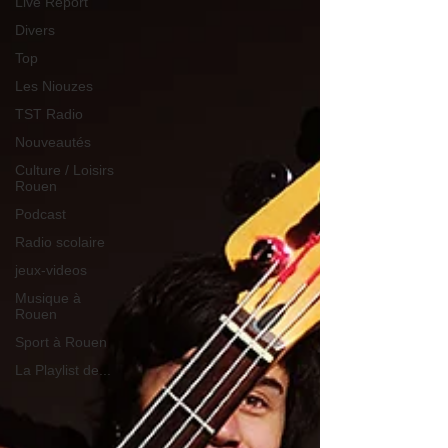
Live Report
Divers
Top
Les Niouzes
TST Radio
Nouveautés
Culture / Loisirs
Rouen
Podcast
Radio scolaire
jeux-videos
Musique à
Rouen
Sport à Rouen
La Playlist de...