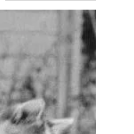
Ce week-end, des milliers de français vont
se mobiliser pour le Téléthon. Parmi eux,
de nombreux artistes musiciens vont jouer
lors de...