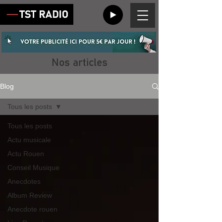
Nos articles
Blog
Tous les posts
Tous les posts
Actu musicale
Actu Rouen
Conseil Musique
Anecdotes
Album Review
Anecdote rouen