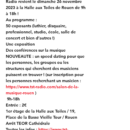
Radio revient le dimanche 26 novembre 
2023 à la Halle aux Toiles de Rouen de 9h 
à 18h !
Au programme :
50 exposants (luthier, disquaire, 
professionnel, studio, école, salle de 
concert et bien d’autres !)

Une exposition

Des conférences sur la musique

NOUVEAUTE : un speed dating pour que 
les personnes, les groupes ou les 
structures qui cherchent des musiciens 
puissent en trouver ! (sur inscription pour 
les personnes recherchant un musicien : 
https://www.tst-radio.com/salon-de-la-
musique-rouen
 )
 9h-18h

Entrée : 2€

1er étage de la Halle aux Toiles / 19, 
Place de la Basse Vieille Tour / Rouen

Arrêt TEOR Cathédrale
Toutes les infos : 
https://www.tst-