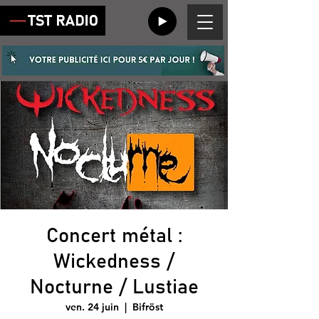
Concert métal :
Wickedness /
Nocturne / Lustiae
ven. 24 juin
  |  
Bifröst