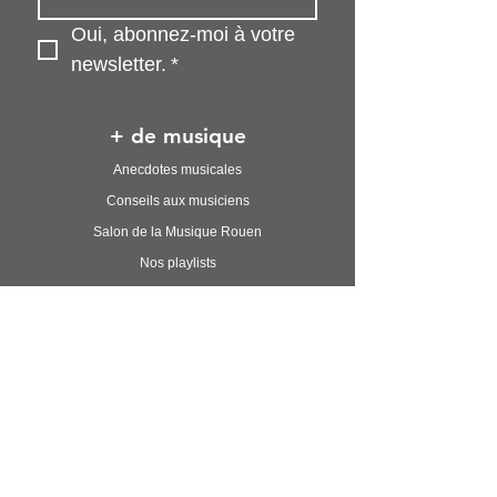
Oui, abonnez-moi à votre 
newsletter.
*
+ de musique
Anecdotes musicales
Conseils aux musiciens
Salon de la Musique Rouen
Nos playlists
Le Discord
+ de TST Radio
Ecouter la radio
Nous contacter
Communiquer sur TST
Nos podcasts
Créer votre podcast avec TST