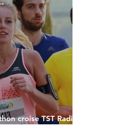
ure
thon croise TST Radio