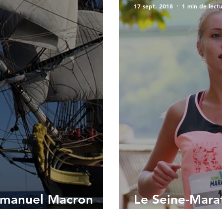
17 sept. 2018
1 min de lect
mmanuel Macron
Le Seine-Mara
ada 2019
!