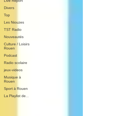
Live Report
Divers
Top
Les Niouzes
TST Radio
Nouveautés
Culture / Loisirs
Rouen
Podcast
Radio scolaire
jeux-videos
Musique à
Rouen
Sport à Rouen
La Playlist de...