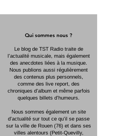
Qui sommes nous ?
Le blog de TST Radio traite de
l’actualité musicale, mais également
des anecdotes liées à la musique.
Nous publions aussi régulièrement
des contenus plus personnels,
comme des live report, des
chroniques d’album et même parfois
quelques billets d’humeurs.
Nous sommes également un site
d’actualité sur tout ce qu’il se passe