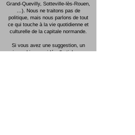
sur la ville de Rouen (76) et dans ses
villes alentours (Petit-Quevilly,
Grand-Quevilly, Sotteville-lès-Rouen,
…). Nous ne traitons pas de
politique, mais nous parlons de tout
ce qui touche à la vie quotidienne et
culturelle de la capitale normande.
Si vous avez une suggestion, un
avis, ou bien une idée d’article, vous
pouvez nous contacter à
contact.tstradio[at]gmail.com
Lire plus