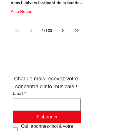
dans l’univers fascinant de la bande
dessinée de science-fiction
Actu Rouen
10 juin
3 min de lecture
1
/
123
Newsletter 100% 
musique !
Chaque mois recevez votre 
concentré d'info musicale ! 
Email
*
S'abonner
Oui, abonnez-moi à votre 