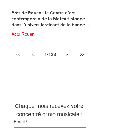
11 juin
4 min de lecture
Près de Rouen : le Centre d’art
contemporain de la Matmut plonge
dans l’univers fascinant de la bande
dessinée de science-fiction
Actu Rouen
10 juin
3 min de lecture
1
/
123
Newsletter 100% 
musique !
Chaque mois recevez votre 
concentré d'info musicale ! 
Email
*