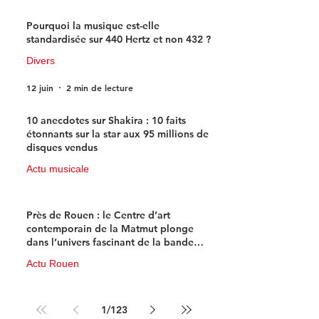
Pourquoi la musique est-elle
standardisée sur 440 Hertz et non 432 ?
Divers
12 juin
2 min de lecture
10 anecdotes sur Shakira : 10 faits
étonnants sur la star aux 95 millions de
disques vendus
Actu musicale
11 juin
4 min de lecture
Près de Rouen : le Centre d’art
contemporain de la Matmut plonge
dans l’univers fascinant de la bande
dessinée de science-fiction
Actu Rouen
10 juin
3 min de lecture
1
/
123