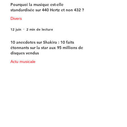
Pourquoi la musique est-elle
standardisée sur 440 Hertz et non 432 ?
Divers
12 juin
2 min de lecture
10 anecdotes sur Shakira : 10 faits
étonnants sur la star aux 95 millions de
disques vendus
Actu musicale
11 juin
4 min de lecture
Près de Rouen : le Centre d’art
contemporain de la Matmut plonge
dans l’univers fascinant de la bande
dessinée de science-fiction
Actu Rouen
10 juin
3 min de lecture
1
/
123